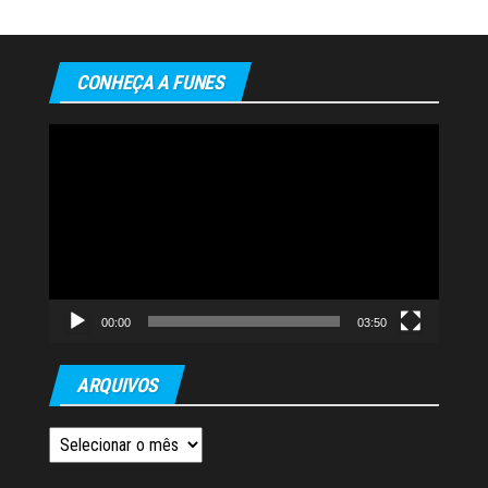
CONHEÇA A FUNES
Tocador
de
vídeo
00:00
03:50
ARQUIVOS
Arquivos