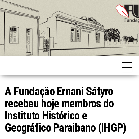
Skip
to
the
content
Fundação
Ernani
Sátyro
A Fundação Ernani Sátyro
recebeu hoje membros do
Instituto Histórico e
Geográfico Paraibano (IHGP)