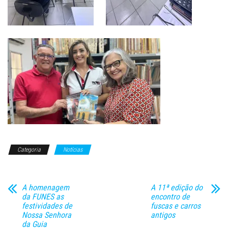
Categoria
Notícias
A homenagem
A 11ª edição do
da FUNES as
encontro de
festividades de
fuscas e carros
Nossa Senhora
antigos
da Guia