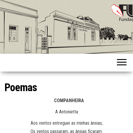
Skip
to
the
content
Fundação
Ernani
Sátyro
Poemas
COMPANHEIRA
A Antonietta
Aos ventos entreguei as minhas ânsias;
Os ventos passaram, as ânsias ficaram.