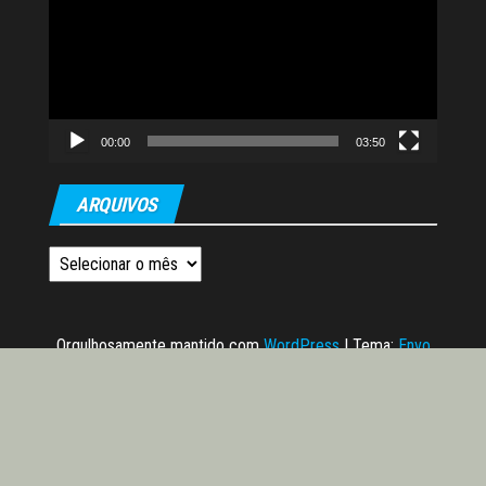
vídeo
00:00
03:50
ARQUIVOS
Arquivos
Orgulhosamente mantido com
WordPress
|
Tema:
Envo
Magazine