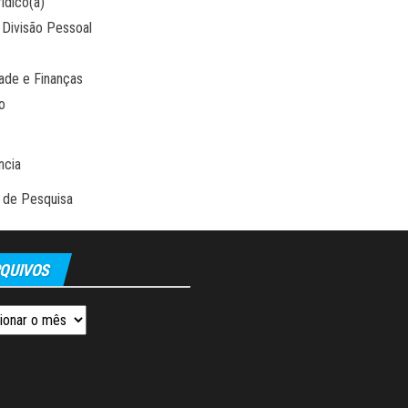
ídico(a)
 Divisão Pessoal
s
dade e Finanças
o
ncia
 de Pesquisa
QUIVOS
os