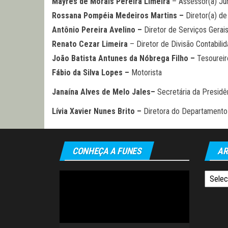
Mayres de Morais Pereira Limeira
– Assessor(a) Jur
Rossana Pompéia Medeiros Martins –
Diretor(a) de
Antônio Pereira Avelino –
Diretor de Serviços Gerai
Renato Cezar Limeira
– Diretor de Divisão Contabili
João Batista Antunes da Nóbrega Filho –
Tesoureir
Fábio da Silva Lopes –
Motorista
Janaína Alves de Melo Jales–
Secretária da Presidê
Lívia Xavier Nunes Brito –
Diretora do Departamento
CONHEÇA A FUNES
AR
Tocador
Arquiv
de
vídeo