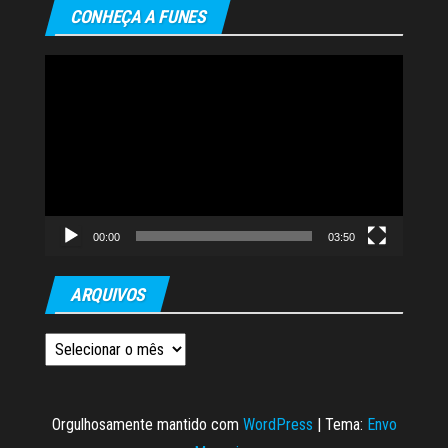
CONHEÇA A FUNES
Tocador
de
vídeo
00:00
03:50
ARQUIVOS
Arquivos
Orgulhosamente mantido com
WordPress
|
Tema:
Envo