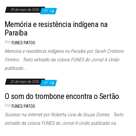
29 de maio de 2026
Off
Memória e resistência indígena na
Paraíba
Por
FUNES PATOS
Memória e resistência indígena na Paraíba por Sarah Cristinne
Firmino. Texto extraído da coluna FUNES do Jornal A União
publicado...
22 de maio de 2026
Off
O som do trombone encontra o Sertão
Por
FUNES PATOS
Sucesso na internet por Roberta Livia de Sousa Gomes. Texto
extraído da coluna FUNES do Jornal A União publicado na...