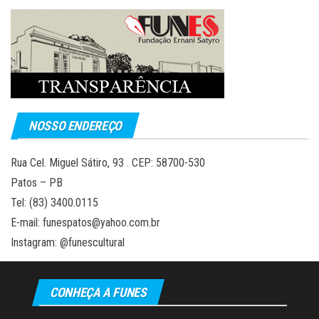
NOSSO ENDEREÇO
Rua Cel. Miguel Sátiro, 93 . CEP: 58700-530
Patos – PB
Tel: (83) 3400.0115
E-mail: funespatos@yahoo.com.br
Instagram: @funescultural
CONHEÇA A FUNES