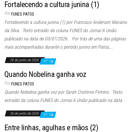
Fortalecendo a cultura junina (1)
Por
FUNES PATOS
Fortalecendo a cultura junina (1) por Francisco Anderson Mariano
da Silva. Texto extraído da coluna FUNES do Jornal A União
publicado na data de 03/07/2026. Por trás de uma das páginas
mais acompanhadas durante o período junino em Patos,...
26 de junho de 2026
Off
Quando Nobelina ganha voz
Por
FUNES PATOS
Quando Nobelina ganha voz por Sarah Cristinne Firmino. Texto
extraído da coluna FUNES do Jornal A União publicado na data...
26 de junho de 2026
Off
Entre linhas, agulhas e mãos (2)