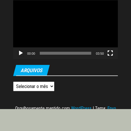
Tocador
de
vídeo
00:00
03:50
ARQUIVOS
Arquivos
Orgulhosamente mantido com
WordPress
|
Tema:
Envo
Magazine