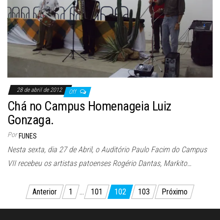
28 de abril de 2012
Off
Chá no Campus Homenageia Luiz
Gonzaga.
Por
FUNES
Nesta sexta, dia 27 de Abril, o Auditório Paulo Facim do Campus
VII recebeu os artistas patoenses Rogério Dantas, Markito…
Paginação
Anterior
1
…
101
102
103
Próximo
de