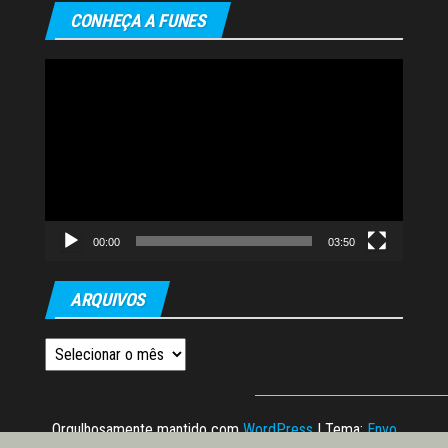
posts
CONHEÇA A FUNES
Tocador
de
vídeo
00:00
03:50
ARQUIVOS
Arquivos
Orgulhosamente mantido com
WordPress
|
Tema:
Envo