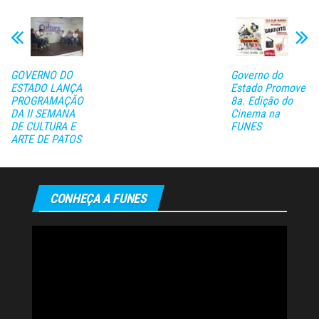
GOVERNO DO
Governo do
ESTADO LANÇA
Estado Promove
PROGRAMAÇÃO
8a. Edição do
DA II SEMANA
Cinema na
DE CULTURA E
FUNES
ARTE DE PATOS
CONHEÇA A FUNES
Tocador
de
vídeo