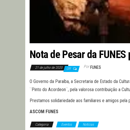
Nota de Pesar da FUNES 
Por
FUNES
21 de julho de 2020
Off
O Governo da Paraíba, a Secretaria de Estado da Cultu
¨Pinto do Acordeon¨, pela valorosa contribuição a Cultur
Prestamos solidariedade aos familiares e amigos pela 
ASCOM FUNES
Categoria
Eventos
Notícias