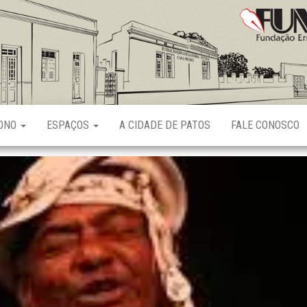
Fundação
Ernani
Sátyro
RONO
ESPAÇOS
A CIDADE DE PATOS
FALE CONOSCO