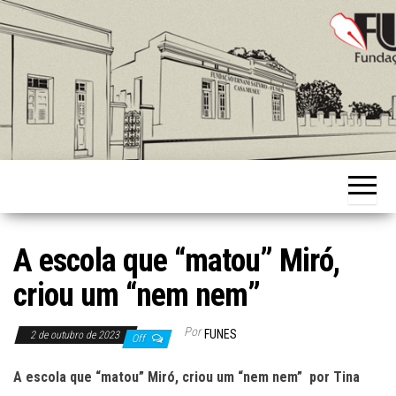
Skip
to
the
content
Fundação
Ernani
Sátyro
A escola que “matou” Miró,
criou um “nem nem”
Por
FUNES
2 de outubro de 2023
Off
A escola que “matou” Miró, criou um “nem nem” por Tina