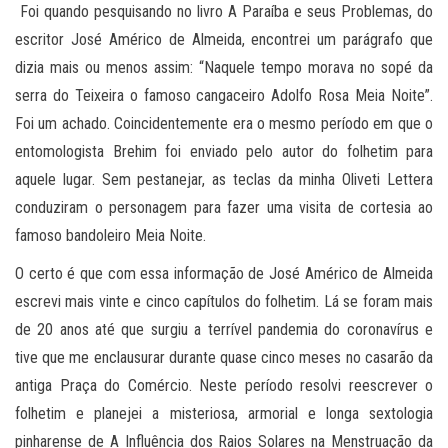
Foi quando pesquisando no livro A Paraíba e seus Problemas, do
escritor José Américo de Almeida, encontrei um parágrafo que
dizia mais ou menos assim: “Naquele tempo morava no sopé da
serra do Teixeira o famoso cangaceiro Adolfo Rosa Meia Noite”.
Foi um achado. Coincidentemente era o mesmo período em que o
entomologista Brehim foi enviado pelo autor do folhetim para
aquele lugar. Sem pestanejar, as teclas da minha Oliveti Lettera
conduziram o personagem para fazer uma visita de cortesia ao
famoso bandoleiro Meia Noite.
O certo é que com essa informação de José Américo de Almeida
escrevi mais vinte e cinco capítulos do folhetim. Lá se foram mais
de 20 anos até que surgiu a terrível pandemia do coronavírus e
tive que me enclausurar durante quase cinco meses no casarão da
antiga Praça do Comércio. Neste período resolvi reescrever o
folhetim e planejei a misteriosa, armorial e longa sextologia
pinharense de A Influência dos Raios Solares na Menstruação da