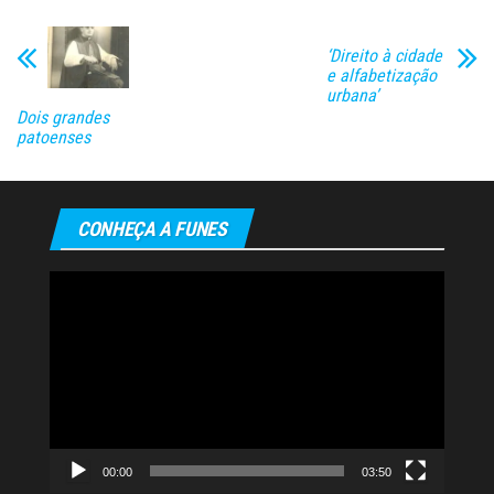
‘Direito à cidade
e alfabetização
urbana’
Dois grandes
patoenses
CONHEÇA A FUNES
Tocador
de
vídeo
00:00
03:50