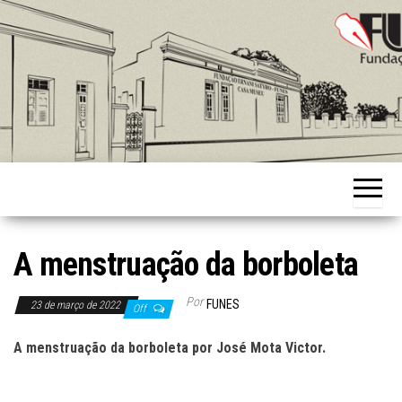
Skip
to
the
content
Fundação
Ernani
Sátyro
A menstruação da borboleta
Por
FUNES
23 de março de 2022
Off
A menstruação da borboleta
por
José Mota Victor
.