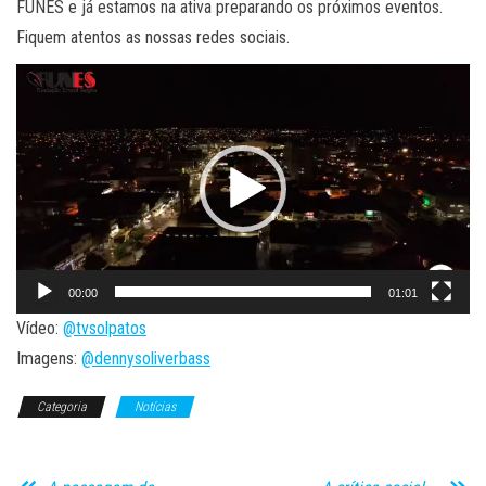
FUNES e já estamos na ativa preparando os próximos eventos.
Fiquem atentos as nossas redes sociais.
Tocador
de
vídeo
00:00
01:01
Vídeo:
@tvsolpatos
Imagens:
@dennysoliverbass
Categoria
Notícias