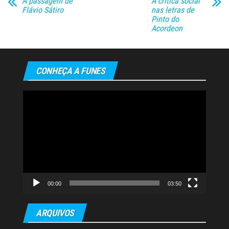
A passagem de
A crítica social
Flávio Sátiro
nas letras de
Pinto do
Acordeon
CONHEÇA A FUNES
Tocador
de
vídeo
00:00
03:50
ARQUIVOS