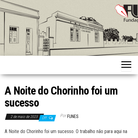
Skip
to
the
content
Fundação
Ernani
Sátyro
A Noite do Chorinho foi um
sucesso
Por
FUNES
2 de maio de 2023
Off
A Noite do Chorinho foi um sucesso. O trabalho não para aqui na