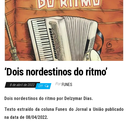
‘Dois nordestinos do ritmo’
Por
FUNES
8 de abril de 2022
Off
Dois nordestinos do ritmo por Delzymar Dias.
Texto extraído da coluna Funes do Jornal a União publicado
na data de 08
/
04
/202
2
.