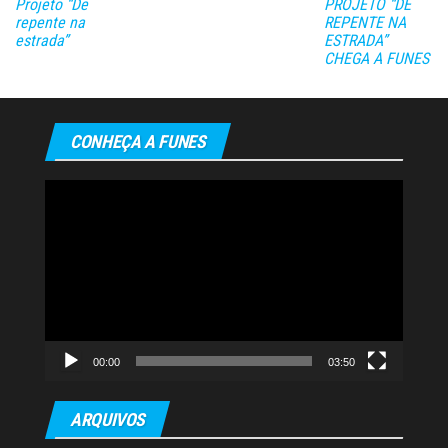
Projeto “De
PROJETO “DE
repente na
REPENTE NA
estrada”
ESTRADA”
CHEGA A FUNES
CONHEÇA A FUNES
Tocador
de
vídeo
00:00
03:50
ARQUIVOS