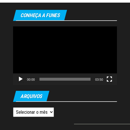
CONHEÇA A FUNES
Tocador
de
vídeo
00:00
03:50
ARQUIVOS
Arquivos