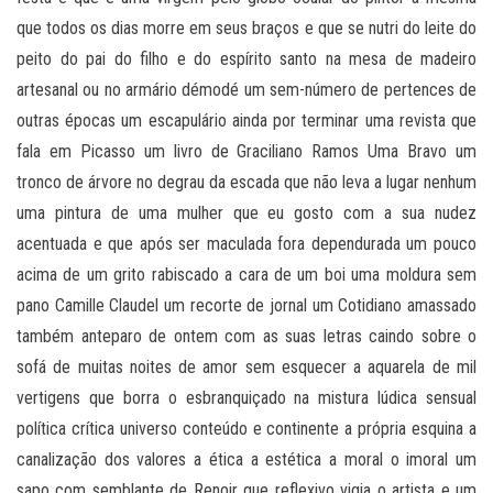
que todos os dias morre em seus braços e que se nutri do leite do
peito do pai do filho e do espírito santo na mesa de madeiro
artesanal ou no armário démodé um sem-número de pertences de
outras épocas um escapulário ainda por terminar uma revista que
fala em Picasso um livro de Graciliano Ramos Uma Bravo um
tronco de árvore no degrau da escada que não leva a lugar nenhum
uma pintura de uma mulher que eu gosto com a sua nudez
acentuada e que após ser maculada fora dependurada um pouco
acima de um grito rabiscado a cara de um boi uma moldura sem
pano Camille Claudel um recorte de jornal um Cotidiano amassado
também anteparo de ontem com as suas letras caindo sobre o
sofá de muitas noites de amor sem esquecer a aquarela de mil
vertigens que borra o esbranquiçado na mistura lúdica sensual
política crítica universo conteúdo e continente a própria esquina a
canalização dos valores a ética a estética a moral o imoral um
sapo com semblante de Renoir que reflexivo vigia o artista e um