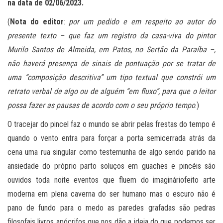
na data de 02/06/2023.
(
Nota do editor
:
por um pedido e em respeito ao autor do
presente texto – que faz um registro da casa-viva do pintor
Murilo Santos de Almeida, em Patos, no Sertão da Paraíba –,
não haverá presença de sinais de pontuação por se tratar de
uma “composição descritiva” um tipo textual que constrói um
retrato verbal de algo ou de alguém “em fluxo”, para que o leitor
possa fazer as pausas de acordo com o seu próprio tempo
.)
O tracejar do pincel faz o mundo se abrir pelas frestas do tempo é
quando o vento entra para forçar a porta semicerrada atrás da
cena uma rua singular como testemunha de algo sendo parido na
ansiedade do próprio parto soluços em guaches e pincéis são
ouvidos toda noite eventos que fluem do imagináriofeito arte
moderna em plena caverna do ser humano mas o escuro não é
pano de fundo para o medo as paredes grafadas são pedras
filosofais livros apócrifos que nos dão a ideia do que podemos ser