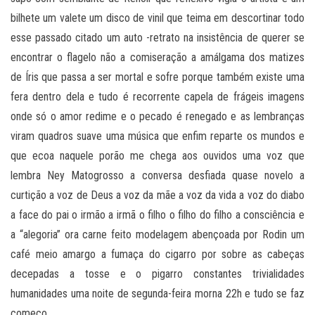
bilhete um valete um disco de vinil que teima em descortinar todo
esse passado citado um auto -retrato na insistência de querer se
encontrar o flagelo não a comiseração a amálgama dos matizes
de Íris que passa a ser mortal e sofre porque também existe uma
fera dentro dela e tudo é recorrente capela de frágeis imagens
onde só o amor redime e o pecado é renegado e as lembranças
viram quadros suave uma música que enfim reparte os mundos e
que ecoa naquele porão me chega aos ouvidos uma voz que
lembra Ney Matogrosso a conversa desfiada quase novelo a
curtição a voz de Deus a voz da mãe a voz da vida a voz do diabo
a face do pai o irmão a irmã o filho o filho do filho a consciência e
a “alegoria” ora carne feito modelagem abençoada por Rodin um
café meio amargo a fumaça do cigarro por sobre as cabeças
decepadas a tosse e o pigarro constantes trivialidades
humanidades uma noite de segunda-feira morna 22h e tudo se faz
começo.