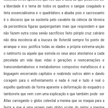
a liberdade é o tema de todos os quadros o sangue coagulado a
tinta essencialíssima e o quadrilátero a abadia pois o sacrossanto
é o discurso que se sustenta pelo cavalete da ciência da técnica
da persistência figuras queperguntam mais que respondem e que
não fazem outra coisa senão sacrifícios feito périplo cruz calvário
não diria inocência ali a loucura de Roterdã sempre foi ponto de
arranque e isso justifica todas as idades a própria extrema-unção
o natimorto ou aquele que esmola os seus anos atestamos a cada
pincelada um vida duas vidas e gerações e reencarnações e
transcendentalismos e metabolismos compostos metafísicos é a
linguagem encerrando capítulos e reabrindo outros além e dando
coragem para o enfrentamento e nada é real e tudo é real o
espelho quebrado de forma aparente a deformação do esquadro o
tamborete que vem com uma explicação e que também pode ser
Atlas carregando o globo celestial a menina que se maquia para a
festa e que é uma virgem pelo globo ocular do pintor a mesma