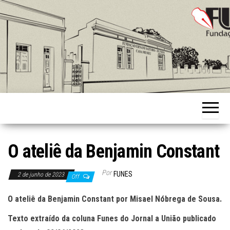
Skip
to
the
content
Fundação
Ernani
Sátyro
O ateliê da Benjamin Constant
Por
FUNES
2 de junho de 2023
Off
O ateliê da Benjamin Constant por Misael Nóbrega de Sousa.
Texto extraído da coluna Funes do Jornal a União publicado