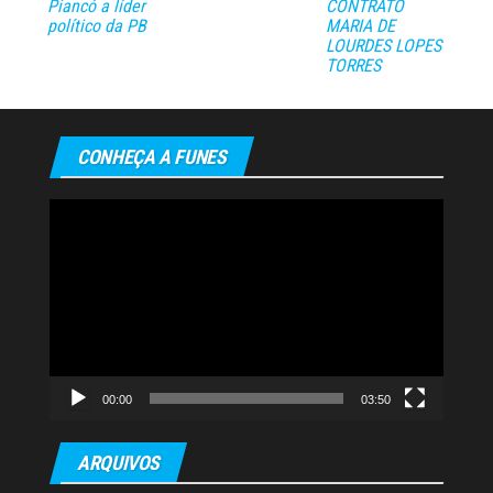
Piancó a líder
CONTRATO
político da PB
MARIA DE
LOURDES LOPES
TORRES
CONHEÇA A FUNES
Tocador
de
vídeo
00:00
03:50
ARQUIVOS