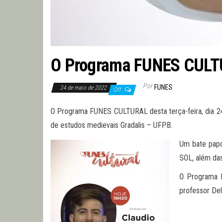
O Programa FUNES CULTU
Por
FUNES
24 de maio de 2022
Off
O Programa FUNES CULTURAL desta terça-feira, dia 24
de estudos medievais Gradalis – UFPB.
Um bate papo 
SOL, além da
O Programa 
professor De