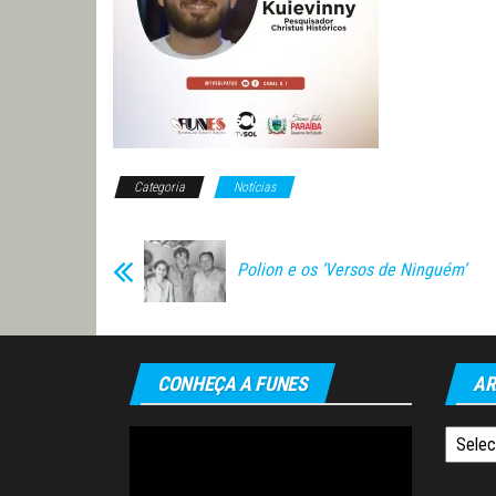
Categoria
Notícias
Polion e os ‘Versos de Ninguém’
CONHEÇA A FUNES
AR
Tocador
Arquiv
de