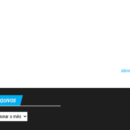
Iden
QUIVOS
os