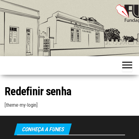
Skip
to
the
content
Fundação
Ernani
Sátyro
Redefinir senha
[theme-my-login]
CONHEÇA A FUNES