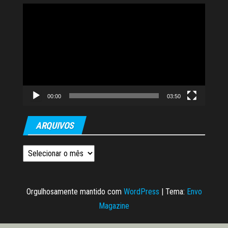
Tocador
de
vídeo
00:00
03:50
ARQUIVOS
Arquivos
Orgulhosamente mantido com
WordPress
|
Tema:
Envo
Magazine