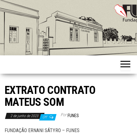
Skip
to
the
content
Fundação
Ernani
Sátyro
EXTRATO CONTRATO
MATEUS SOM
Por
FUNES
2 de junho de 2023
Off
FUNDAÇÃO ERNANI SÁTYRO – FUNES