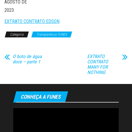
AGOSTO DE
2023
EXTRATO CONTRATO EDSON
Categoria
Transparência FUNES
O boto de água
EXTRATO
doce – parte 1
CONTRATO
MANY FOR
NOTHING
CONHEÇA A FUNES
Tocador
de
vídeo