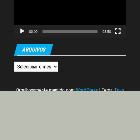
00:00
03:50
ARQUIVOS
Arquivos
Orgulhosamente mantido com
WordPress
|
Tema:
Envo
Magazine