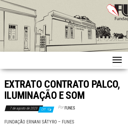
Skip
to
the
content
Fundação
Ernani
Sátyro
EXTRATO CONTRATO PALCO,
ILUMINAÇÃO E SOM
Por
FUNES
7 de agosto de 2023
Off
FUNDAÇÃO ERNANI SÁTYRO – FUNES