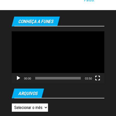
CONHEÇA A FUNES
Tocador
de
vídeo
00:00
03:50
ARQUIVOS
Arquivos