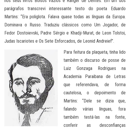
nos seus livros Bolsos Vazios e Ranger de Dentes. Em um dos
parágrafos transcrevi interessante texto do poeta Eduardo
Martins: “Era poliglota. Falava quase todas as línguas da Europa.
Dominava o Russo. Traduziu clássicos como Um Jogador, de
Fedor Dostoievski, Padre Sérgio e Khadji-Murat, de Leon Tolstoi,
Judas Iscariotes e Os Sete Enforcados, de Leonid Andreief”.
Para feitura da plaqueta, tinha lido
também o discurso de posse de
Luiz Gonzaga Rodrigues na
Academia Paraibana de Letras
que referendava, de forma
cautelosa, o depoimento de
Martins: “Dele se dizia que,
falando várias línguas, fora
também testá-las na fonte,
conferir as desconfianças