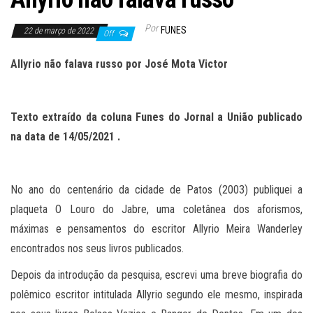
Por
FUNES
22 de março de 2022
Off
Allyrio não falava russo
por
José Mota Victor
Texto extraído da coluna Funes do Jornal a União publicado
na data
de
14
/0
5
/2021 .
No ano do centenário da cidade de Patos (2003) publiquei a
plaqueta O Louro do Jabre, uma coletânea dos aforismos,
máximas e pensamentos do escritor Allyrio Meira Wanderley
encontrados nos seus livros publicados.
Depois da introdução da pesquisa, escrevi uma breve biografia do
polêmico escritor intitulada Allyrio segundo ele mesmo, inspirada