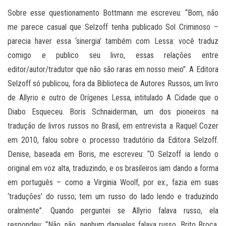
Sobre esse questionamento Bottmann me escreveu: “Bom, não
me parece casual que Selzoff tenha publicado Sol Criminoso –
parecia haver essa ‘sinergia’ também com Lessa: você traduz
comigo e publico seu livro, essas relações entre
editor/autor/tradutor que não são raras em nosso meio”. A Editora
Selzoff só publicou, fora da Biblioteca de Autores Russos, um livro
de Allyrio e outro de Orígenes Lessa, intitulado A Cidade que o
Diabo Esqueceu. Boris Schnaiderman, um dos pioneiros na
tradução de livros russos no Brasil, em entrevista a Raquel Cozer
em 2010, falou sobre o processo tradutório da Editora Selzoff.
Denise, baseada em Boris, me escreveu: “O Selzoff ia lendo o
original em voz alta, traduzindo, e os brasileiros iam dando a forma
em português – como a Virginia Woolf, por ex., fazia em suas
‘traduções’ do russo; tem um russo do lado lendo e traduzindo
oralmente”. Quando perguntei se Allyrio falava russo, ela
respondeu: “Não, não, nenhum daqueles falava russo, Brito Broca,