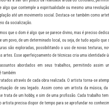
ando-as a sair um pouco da realidade árdua do cotidiano, permit
de algo que contemple a espiritualidade ou mesmo uma revolução
mplação até um movimento social. Destaca-se também como artet
io da socialização.
abemos que o dom é algo que se parece divino, mas é preciso dedi
de um povo, de um determinado local, ou seja, de tudo aquilo que
turas são exploradas, possibilitando o uso de novas texturas, n
as artes. Esse aperfeiçoamento de técnicas cria uma identidade ú
 assuntos abordados em seus trabalhos, permitindo assim u
e é também
ratados através de cada obra realizada. O artista torna-se atemp
tuação de seu legado. Assim como um artista da música, da d
o se trata de um hobby, e sim de uma profissão. Cada trabalho t
artista precisa dispor de tempo para se aprofundar no conhecim