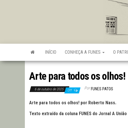
Skip
to
the
content
INÍCIO
CONHEÇA A FUNES
O PAT
Arte para todos os olhos!
Por
FUNES PATOS
6 de outubro de 2025
Off
Arte para todos os olhos! por Roberto Nass.
Texto extraído da coluna FUNES do Jornal A União 