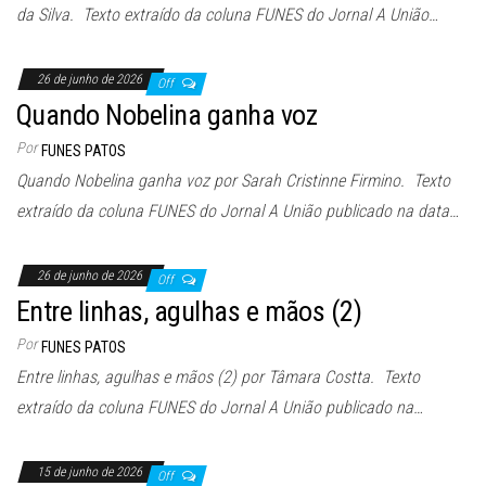
da Silva. Texto extraído da coluna FUNES do Jornal A União…
26 de junho de 2026
Off
Quando Nobelina ganha voz
Por
FUNES PATOS
Quando Nobelina ganha voz por Sarah Cristinne Firmino. Texto
extraído da coluna FUNES do Jornal A União publicado na data…
26 de junho de 2026
Off
Entre linhas, agulhas e mãos (2)
Por
FUNES PATOS
Entre linhas, agulhas e mãos (2) por Tâmara Costta. Texto
extraído da coluna FUNES do Jornal A União publicado na…
15 de junho de 2026
Off