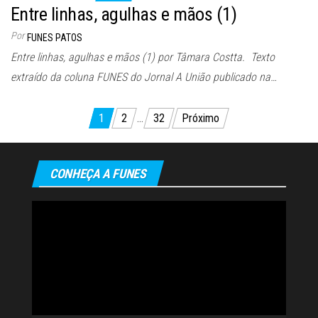
Entre linhas, agulhas e mãos (1)
Por
FUNES PATOS
Entre linhas, agulhas e mãos (1) por Tâmara Costta. Texto
extraído da coluna FUNES do Jornal A União publicado na…
Paginação
1
2
…
32
Próximo
de
posts
CONHEÇA A FUNES
Tocador
de
vídeo