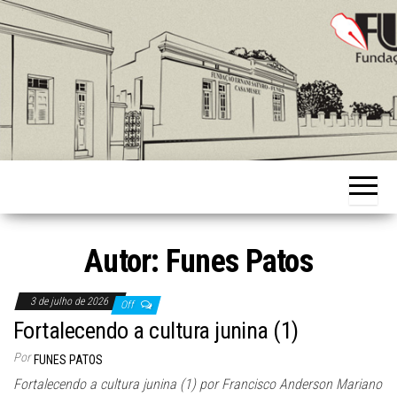
Skip
to
the
content
Fundação
Ernani
Sátyro
Autor:
Funes Patos
3 de julho de 2026
Off
Fortalecendo a cultura junina (1)
Por
FUNES PATOS
Fortalecendo a cultura junina (1) por Francisco Anderson Mariano