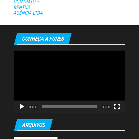
CONTRATO –
BENTUS
AGÊNCIA LTDA
CONHEÇA A FUNES
Tocador
de
vídeo
00:00
03:50
ARQUIVOS