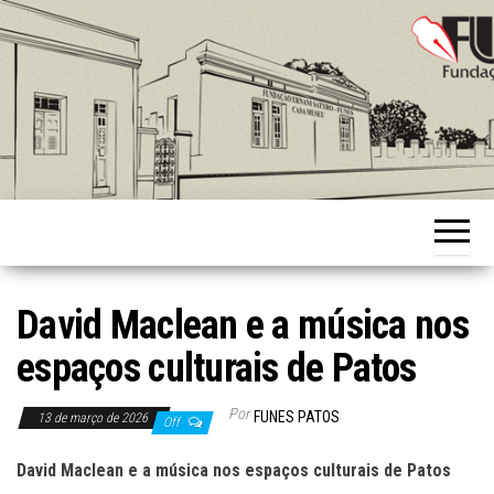
Skip
to
the
content
Fundação
Ernani
Sátyro
David Maclean e a música nos
espaços culturais de Patos
Por
FUNES PATOS
13 de março de 2026
Off
David Maclean e a música nos espaços culturais de Patos