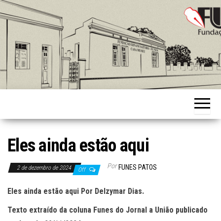
Skip
to
the
content
Fundação
Ernani
Sátyro
Eles ainda estão aqui
Por
FUNES PATOS
2 de dezembro de 2024
Off
Eles ainda estão aqui
Por Delzymar Dias.
Texto extraído da coluna Funes do Jornal a União publicado