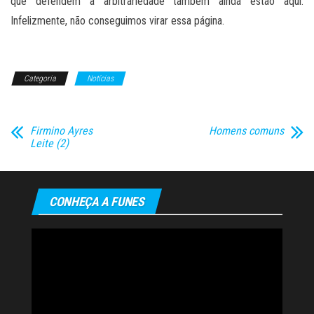
que defendem a arbitrariedade também ainda estão aqui.
Infelizmente, não conseguimos virar essa página.
Categoria
Notícias
Firmino Ayres
Homens comuns
Leite (2)
CONHEÇA A FUNES
Tocador
de
vídeo