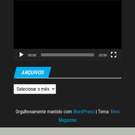
Tocador
de
vídeo
00:00
03:50
ARQUIVOS
Arquivos
Orgulhosamente mantido com
WordPress
|
Tema:
Envo
Magazine