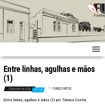
Skip
to
the
content
Fundação
Ernani
Sátyro
Entre linhas, agulhas e mãos
(1)
Por
FUNES PATOS
15 de junho de 2026
Off
Entre linhas, agulhas e mãos (1) por Tâmara Costta.