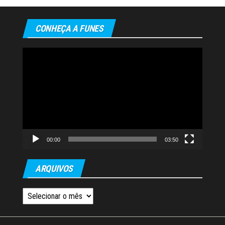
CONHEÇA A FUNES
Tocador
de
vídeo
00:00
03:50
ARQUIVOS
Arquivos