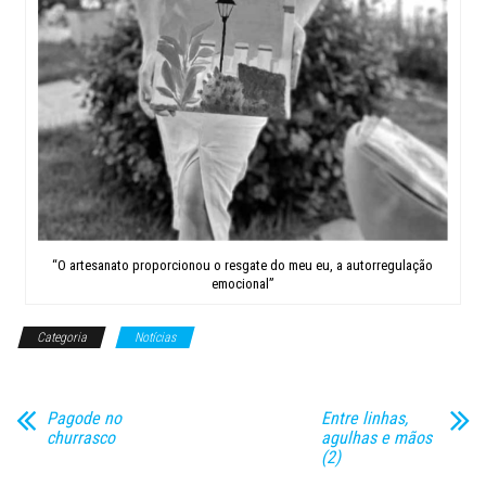
“O artesanato proporcionou o resgate do meu eu, a autorregulação
emocional”
Categoria
Notícias
Pagode no
Entre linhas,
churrasco
agulhas e mãos
(2)