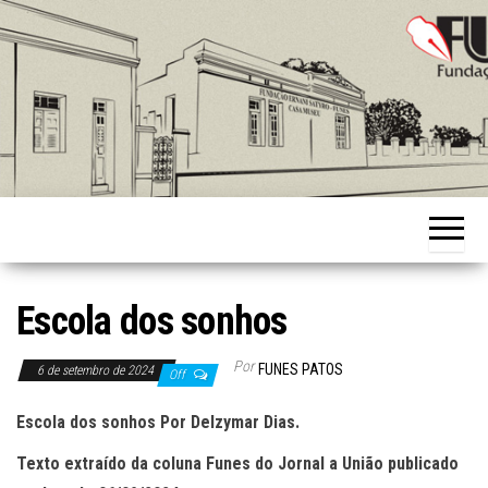
Skip
to
the
content
Fundação
Ernani
Sátyro
Escola dos sonhos
Por
FUNES PATOS
6 de setembro de 2024
Off
Escola dos sonhos Por Delzymar Dias.
Texto extraído da coluna Funes do Jornal a União publicado