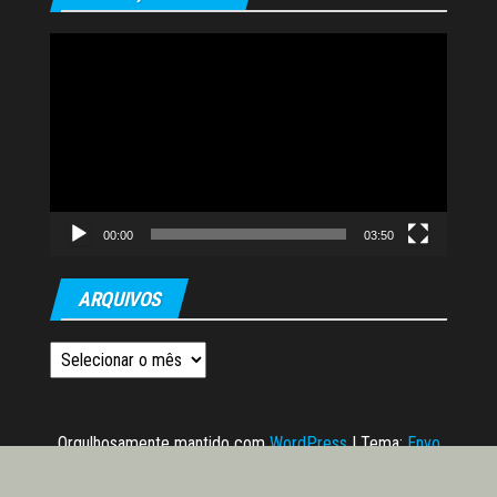
Tocador
de
vídeo
00:00
03:50
ARQUIVOS
Arquivos
Orgulhosamente mantido com
WordPress
|
Tema:
Envo
Magazine