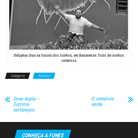
Delzymar Dias na Escola dos Sonhos, em Bananeiras: fruto de sonhos
coletivos
Categoria
Notícias
Dose dupla –
O comércio
Escritos
verde
sertanejos
CONHEÇA A FUNES