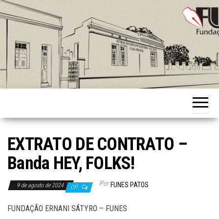
Skip
to
the
content
Fundação
Ernani
Sátyro
EXTRATO DE CONTRATO –
Banda HEY, FOLKS!
Por
FUNES PATOS
9 de agosto de 2024
Off
FUNDAÇÃO ERNANI SÁTYRO – FUNES