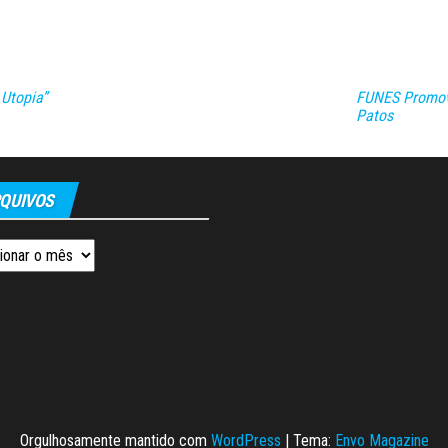
Utopia”
FUNES Promov
Patos
QUIVOS
os
Orgulhosamente mantido com
WordPress
|
Tema:
Envo Magazine