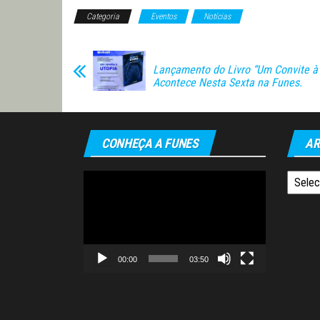
Categoria
Eventos
Notícias
Lançamento do Livro “Um Convite à 
Acontece Nesta Sexta na Funes.
CONHEÇA A FUNES
AR
Tocador
Arquiv
de
vídeo
00:00
03:50