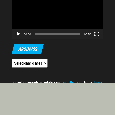
vídeo
00:00
03:50
ARQUIVOS
Arquivos
Orgulhosamente mantido com
WordPress
|
Tema:
Envo
Magazine