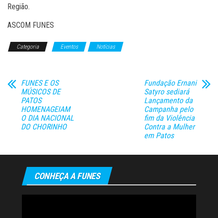
Região.
ASCOM FUNES
Categoria
Eventos
Notícias
FUNES E OS
Fundação Ernani
MÚSICOS DE
Satyro sediará
PATOS
Lançamento da
HOMENAGEIAM
Campanha pelo
O DIA NACIONAL
fim da Violência
DO CHORINHO
Contra a Mulher
em Patos
CONHEÇA A FUNES
Tocador
de