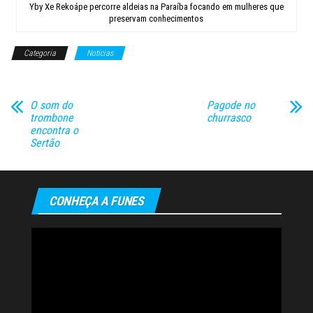
Yby Xe Rekoápe percorre aldeias na Paraíba focando em mulheres que
preservam conhecimentos
Categoria
Notícias
O som do
Pagode no
trombone
churrasco
encontra o
Sertão
CONHEÇA A FUNES
Tocador
de
vídeo