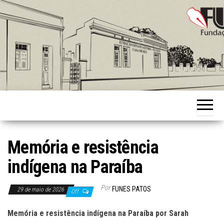
Skip
to
the
content
Fundação
Ernani
Sátyro
Memória e resistência
indígena na Paraíba
Por
FUNES PATOS
29 de maio de 2026
Off
Memória e resistência indígena na Paraíba por Sarah