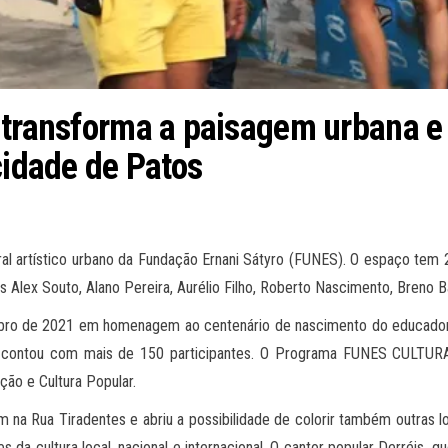
 transforma a paisagem urbana e 
cidade de Patos
ral artístico urbano da Fundação Ernani Sátyro (FUNES). O espaço tem 
cos Alex Souto, Alano Pereira, Aurélio Filho, Roberto Nascimento, Breno B
bro de 2021 em homenagem ao centenário de nascimento do educador Pa
contou com mais de 150 participantes. O Programa FUNES CULTURAL
ção e Cultura Popular.
 na Rua Tiradentes e abriu a possibilidade de colorir também outras l
 da cultura local, nacional e internacional. O cantor popular Derréis, qu