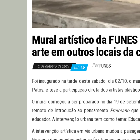
Mural artístico da FUNES
arte em outros locais da 
Por
FUNES
2 de outubro de 2021
Off
Foi inaugurado na tarde deste sábado, dia 02/10, o mu
Patos, e teve a participação direta dos artistas plásti
O mural começou a ser preparado no dia 19 de setem
remoto de Introdução ao pensamento
Freireano
que 
educador. A intervenção urbana tem como tema: Educa
A intervenção artística em via urbana mudou a paisagem
libertária dos agentes culturais fez homenagens a nomes