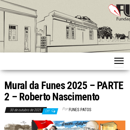
Skip
to
the
content
Fundação
Ernani
Sátyro
Mural da Funes 2025 – PARTE
2 – Roberto Nascimento
Por
FUNES PATOS
30 de outubro de 2025
Off