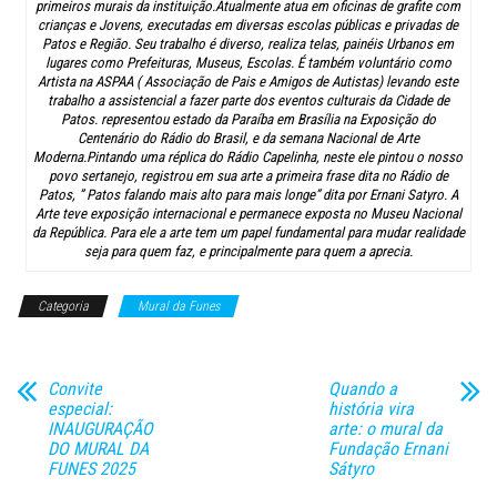
primeiros murais da instituição.Atualmente atua em oficinas de grafite com
crianças e Jovens, executadas em diversas escolas públicas e privadas de
Patos e Região. Seu trabalho é diverso, realiza telas, painéis Urbanos em
lugares como Prefeituras, Museus, Escolas. É também voluntário como
Artista na ASPAA ( Associação de Pais e Amigos de Autistas) levando este
trabalho a assistencial a fazer parte dos eventos culturais da Cidade de
Patos. representou estado da Paraíba em Brasília na Exposição do
Centenário do Rádio do Brasil, e da semana Nacional de Arte
Moderna.Pintando uma réplica do Rádio Capelinha, neste ele pintou o nosso
povo sertanejo, registrou em sua arte a primeira frase dita no Rádio de
Patos, ” Patos falando mais alto para mais longe” dita por Ernani Satyro. A
Arte teve exposição internacional e permanece exposta no Museu Nacional
da República. Para ele a arte tem um papel fundamental para mudar realidade
seja para quem faz, e principalmente para quem a aprecia.
Categoria
Mural da Funes
Convite
Quando a
especial:
história vira
INAUGURAÇÃO
arte: o mural da
DO MURAL DA
Fundação Ernani
FUNES 2025
Sátyro