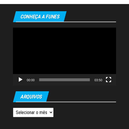
CONHEÇA A FUNES
Tocador
de
vídeo
00:00
03:50
ARQUIVOS
Arquivos