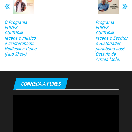
O Programa
Programa
FUNES
FUNES
CULTURAL
CULTURAL
recebe o músico
recebe o Escritor
e fisioterapeuta
e Historiador
Hudlesson Geine
paraibano José
(Hud Show)
Octávio de
Arruda Melo.
CONHEÇA A FUNES
Tocador
de
vídeo