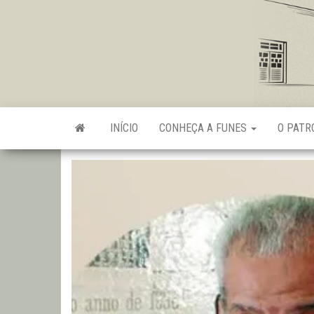
Skip
to
the
content
INÍCIO
CONHEÇA A FUNES
O PAT