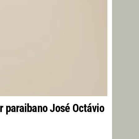
r paraibano José Octávio