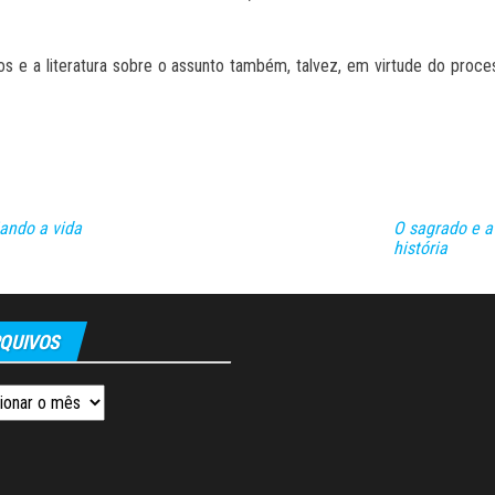
e a literatura sobre o assunto também, talvez, em virtude do process
jando a vida
O sagrado e a 
história
QUIVOS
os