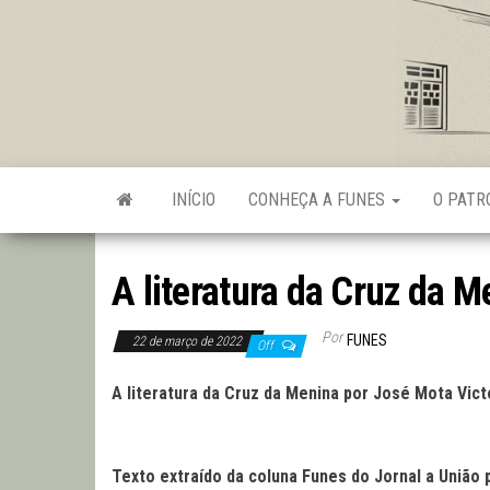
Skip
to
the
content
INÍCIO
CONHEÇA A FUNES
O PAT
A literatura da Cruz da M
Por
FUNES
22 de março de 2022
Off
A literatura da Cruz da Menina
por
José Mota Vict
Texto extraído da coluna Funes do Jornal a União 