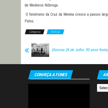
de Medeiros Nóbrega.
O fenômeno da Cruz da Menina cresce a passos largos 
Patos.
Categoria
Notícias
Gloriosa 26 de Julho: 90 anos feste
CONHEÇA A FUNES
AR
Tocador
Arquiv
de
vídeo