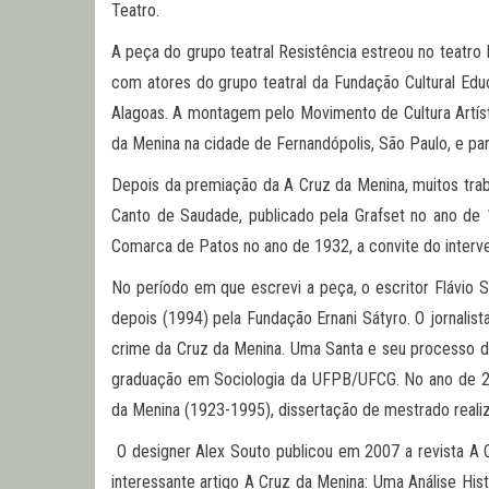
Teatro.
A peça do grupo teatral Resistência estreou no teatr
com atores do grupo teatral da Fundação Cultural Ed
Alagoas. A montagem pelo Movimento de Cultura Artíst
da Menina na cidade de Fernandópolis, São Paulo, e part
Depois da premiação da A Cruz da Menina, muitos tra
Canto de Saudade, publicado pela Grafset no ano de 
Comarca de Patos no ano de 1932, a convite do interve
No período em que escrevi a peça, o escritor Flávio 
depois (1994) pela Fundação Ernani Sátyro. O jornal
crime da Cruz da Menina. Uma Santa e seu processo de
graduação em Sociologia da UFPB/UFCG. No ano de 200
da Menina (1923-1995), dissertação de mestrado realiz
O designer Alex Souto publicou em 2007 a revista A C
interessante artigo A Cruz da Menina: Uma Análise Hi