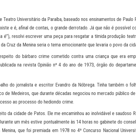
 Teatro Universitário da Paraíba, baseado nos ensinamentos de Paulo P
iste e é, afinal de contas, o grande derrotado. Já que não é possível
a é”), resolvi escrever uma peça para resgatar a tímida produção teat
ia da Cruz da Menina seria o tema emocionante que levaria o povo da cid
speito do bárbaro crime cometido contra uma criança que era emp
publicada na revista Opinião nº 4 do ano de 1973, órgão do departa
lho do jornalista e escritor Evandro da Nóbrega. Tinha também o folh
o de Medeiros, que durante décadas negociou no mercado público de P
r acesso ao processo do hediondo crime.
feito da cidade de Patos. Ele me encaminhou ao inolvidável e saudoso
urante um mês estive pontualmente às 14 horas no gabinete do conselh
da Menina, que foi premiada em 1978 no 4º Concurso Nacional Universi