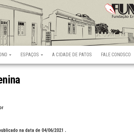
Fundação
Ernani
Sátyro
RONO
ESPAÇOS
A CIDADE DE PATOS
FALE CONOSCO
enina
or
publicado na data
de
04
/0
6
/2021 .