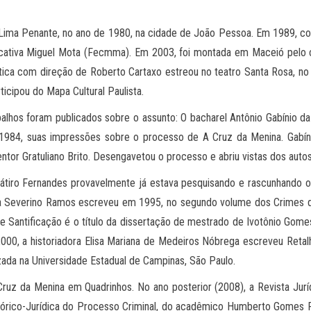
o Lima Penante, no ano de 1980, na cidade de João Pessoa. Em 1989, co
ucativa Miguel Mota (Fecmma). Em 2003, foi montada em Maceió pelo 
ica com direção de Roberto Cartaxo estreou no teatro Santa Rosa, no 
icipou do Mapa Cultural Paulista.
balhos foram publicados sobre o assunto: O bacharel Antônio Gabínio 
1984, suas impressões sobre o processo de A Cruz da Menina. Gabíni
ntor Gratuliano Brito. Desengavetou o processo e abriu vistas dos auto
Sátiro Fernandes provavelmente já estava pesquisando e rascunhando 
ista Severino Ramos escreveu em 1995, no segundo volume dos Crimes q
 Santificação é o título da dissertação de mestrado de Ivotônio Gome
0, a historiadora Elisa Mariana de Medeiros Nóbrega escreveu Retal
ada na Universidade Estadual de Campinas, São Paulo.
ruz da Menina em Quadrinhos. No ano posterior (2008), a Revista Jur
stórico-Jurídica do Processo Criminal, do acadêmico Humberto Gomes F