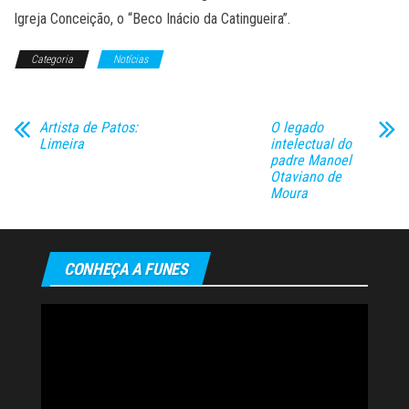
Igreja Conceição, o “Beco Inácio da Catingueira”.
Categoria
Notícias
Artista de Patos:
O legado
Limeira
intelectual do
padre Manoel
Otaviano de
Moura
CONHEÇA A FUNES
Tocador
de
vídeo