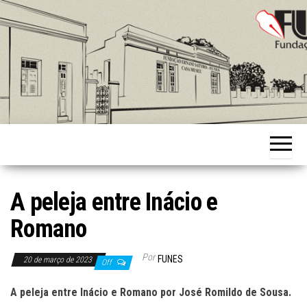
Skip
to
the
content
Fundação
Ernani
Sátyro
A peleja entre Inácio e
Romano
Por
FUNES
20 de março de 2023
Off
A peleja entre Inácio e Romano por José Romildo de Sousa.