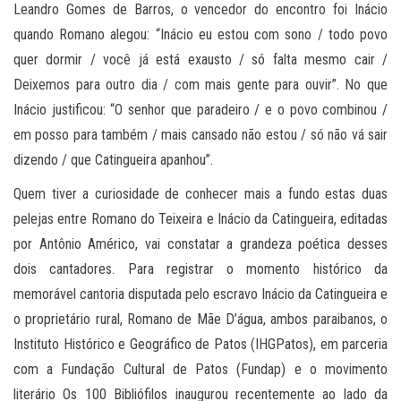
Leandro Gomes de Barros, o vencedor do encontro foi Inácio
quando Romano alegou: “Inácio eu estou com sono / todo povo
quer dormir / você já está exausto / só falta mesmo cair /
Deixemos para outro dia / com mais gente para ouvir”. No que
Inácio justificou: “O senhor que paradeiro / e o povo combinou /
em posso para também / mais cansado não estou / só não vá sair
dizendo / que Catingueira apanhou”.
Quem tiver a curiosidade de conhecer mais a fundo estas duas
pelejas entre Romano do Teixeira e Inácio da Catingueira, editadas
por Antônio Américo, vai constatar a grandeza poética desses
dois cantadores. Para registrar o momento histórico da
memorável cantoria disputada pelo escravo Inácio da Catingueira e
o proprietário rural, Romano de Mãe D’água, ambos paraibanos, o
Instituto Histórico e Geográfico de Patos (IHGPatos), em parceria
com a Fundação Cultural de Patos (Fundap) e o movimento
literário Os 100 Bibliófilos inaugurou recentemente ao lado da