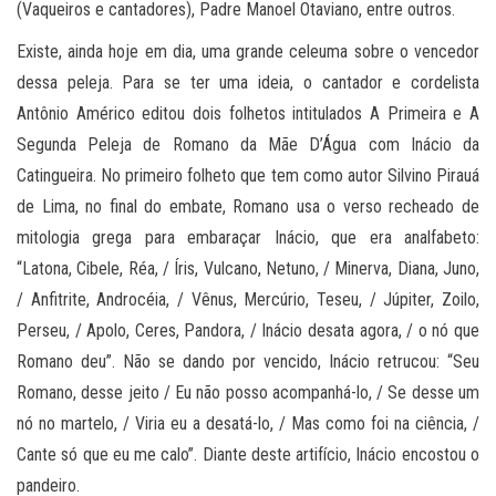
(Vaqueiros e cantadores), Padre Manoel Otaviano, entre outros.
Existe, ainda hoje em dia, uma grande celeuma sobre o vencedor
dessa peleja. Para se ter uma ideia, o cantador e cordelista
Antônio Américo editou dois folhetos intitulados A Primeira e A
Segunda Peleja de Romano da Mãe D’Água com Inácio da
Catingueira. No primeiro folheto que tem como autor Silvino Pirauá
de Lima, no final do embate, Romano usa o verso recheado de
mitologia grega para embaraçar Inácio, que era analfabeto:
“Latona, Cibele, Réa, / Íris, Vulcano, Netuno, / Minerva, Diana, Juno,
/ Anfitrite, Androcéia, / Vênus, Mercúrio, Teseu, / Júpiter, Zoilo,
Perseu, / Apolo, Ceres, Pandora, / Inácio desata agora, / o nó que
Romano deu”. Não se dando por vencido, Inácio retrucou: “Seu
Romano, desse jeito / Eu não posso acompanhá-lo, / Se desse um
nó no martelo, / Viria eu a desatá-lo, / Mas como foi na ciência, /
Cante só que eu me calo”. Diante deste artifício, Inácio encostou o
pandeiro.