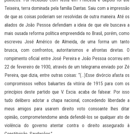
Teixeira, terra dominada pela família Dantas. Saiu com a impressão
de que as coisas poderiam ser resolvidas de outra maneira. Até os
aliados de João Pessoa defendiam a ideia de que ele buscava a
mais ousada reforma política empreendida no Brasil, porém, como
escreveu José Américo de Almeida, de uma forma um tanto
brusca, com confrontos, autoritarismos e afrontas diretas. O
rompimento oficial entre José Pereira e João Pessoa ocorreu em
22 de fevereiro de 1930, através de um telegrama enviado por Zé
Pereira, que dizia, entre outras coisas: “(…)Esse divórcio afasta os
compromissos velhos baluartes da vitória de 1915 para com os
princípios deste partido que V. Excia. acaba de falsear. Por isso
tudo delibero adotar a chapa nacional, concedendo liberdade a
meus amigos para usarem direito voto consoante lhes ditar
opinião, comprometendome ainda defendê-los se qualquer ato de
violência do governo atentar contra o direito assegurado à
Constituição. Saudações.”