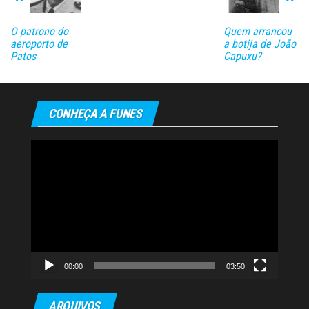
O patrono do
Quem arrancou
aeroporto de
a botija de João
Patos
Capuxu?
CONHEÇA A FUNES
Tocador
de
vídeo
00:00
03:50
ARQUIVOS