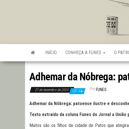
Skip
to
the
content
INÍCIO
CONHEÇA A FUNES
O PAT
Adhemar da Nóbrega: pat
Por
FUNES
27 de dezembro de 2023
Off
Adhemar da Nóbrega: patoense ilustre e desconhe
Texto extraído da coluna Funes do Jornal a União 
Muitos são os filhos da cidade de Patos que atingi