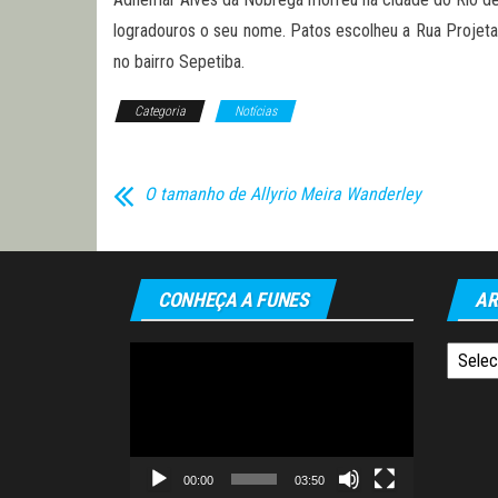
logradouros o seu nome. Patos escolheu a Rua Projetad
no bairro Sepetiba.
Categoria
Notícias
O tamanho de Allyrio Meira Wanderley
CONHEÇA A FUNES
AR
Tocador
Arquiv
de
vídeo
00:00
03:50