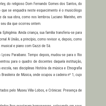
erley, do religioso Dom Fernando Gomes dos Santos, do
tro que se enquadra neste esquecimento é o musicólogo
a e da sua obra, como nos lembrou Luciano Marinho, em
 seu dia que ocorreu ontem.
higênia. Ainda criança, sua família transferiu-se para
al A União, a princípio, como revisor e, depois, como
ia musical e piano com Gazzi de Sá.
o Lyceu Paraibano. Tempo depois, mudou-se para o Rio
entrou para o quadro de docentes daquela instituição,
escola, nas disciplinas História da música e Etnografia
Brasileira de Música, onde ocupou a cadeira nº 1, cujo
itados pelo Museu Villa-Lobos, e Crônicas: Presença de
idades lhes prestaram homenagens, colocando em seus