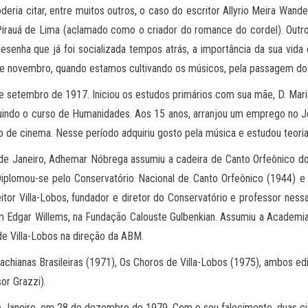
ria citar, entre muitos outros, o caso do escritor Allyrio Meira Wand
no Pirauá de Lima (aclamado como o criador do romance do cordel). Ou
senha que já foi socializada tempos atrás, a importância da sua vid
 de novembro, quando estamos cultivando os músicos, pela passagem do
tembro de 1917. Iniciou os estudos primários com sua mãe, D. Maria Ep
indo o curso de Humanidades. Aos 15 anos, arranjou um emprego no Jorn
tico de cinema. Nesse período adquiriu gosto pela música e estudou teor
o de Janeiro, Adhemar Nóbrega assumiu a cadeira de Canto Orfeônico d
iplomou-se pelo Conservatório Nacional de Canto Orfeônico (1944) e 
r Villa-Lobos, fundador e diretor do Conservatório e professor nessa 
 Edgar Willems, na Fundação Calouste Gulbenkian. Assumiu a Academia 
de Villa-Lobos na direção da ABM.
achianas Brasileiras (1971), Os Choros de Villa-Lobos (1975), ambos ed
or Grazzi).
e Janeiro, em 28 de dezembro de 1979. Com o seu falecimento, duas c