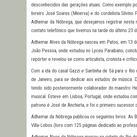
desconhecidos das gerações atuais. Como exemplo pode
livreiro José Soares (Minerva) e do cordelista Silvi
Adhemar da Nóbrega, que desejamos registrar nesta re
contato telefônico que tivemos na tarde do último 23
Adhemar Alves da Nóbrega nasceu em Patos, em 13 de se
João Pessoa, onde estudou no Lyceu Paraibano, conclu
repórter e revelou-se como articulista, cronista e crí
Com a ida do casal Gazzi e Santinha de Sá para o Ri
de Janeiro, para se dedicar aos estudos de música. D
tendo sido posteriormente colaborador do maestro Heito
musical. Esteve em Lisboa, Portugal, onde estudou com
patrono é José de Anchieta, e foi o primeiro sucessor 
Adhemar da Nóbrega publicou os seguintes livros: As B
Villa-Lobos (livro com 125 páginas dedicado ao profess
Adhemar Alves da Nóbrega morreu na cidade do Rio d