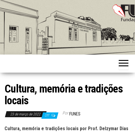
Skip
to
the
content
Fundação
Ernani
Sátyro
Cultura, memória e tradições
locais
Por
FUNES
23 de março de 2022
Off
Cultura, memória e tradições locais
por
Prof. Delzymar Dias