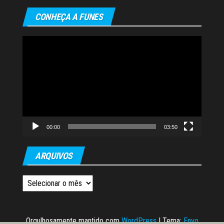
CONHEÇA A FUNES
Tocador
de
vídeo
00:00
03:50
ARQUIVOS
Arquivos
Orgulhosamente mantido com
WordPress
|
Tema:
Envo