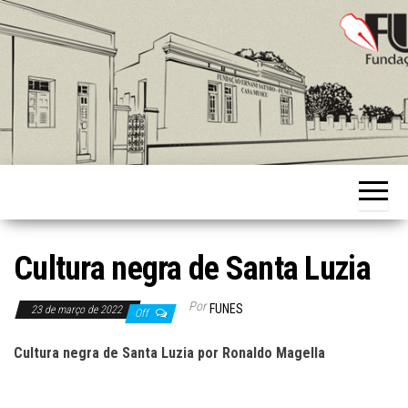
Skip
to
the
content
Fundação
Ernani
Sátyro
Cultura negra de Santa Luzia
Por
FUNES
23 de março de 2022
Off
Cultura negra de Santa Luzia
por
Ronaldo Magella