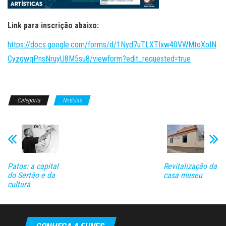
Link para inscrição abaixo:
https://docs.google.com/forms/d/1Nyd7uTLXTIxw40VWMtoXoIN
CyzgwqPnsNruyU8M5su8/viewform?edit_requested=true
Categoria
Notícias
Patos: a capital
Revitalização da
do Sertão e da
casa museu
cultura