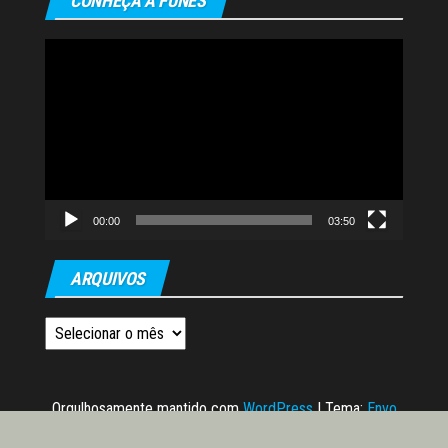
CONHEÇA A FUNES
Tocador
de
vídeo
00:00
03:50
ARQUIVOS
Arquivos
Orgulhosamente mantido com
WordPress
|
Tema:
Envo
Magazine