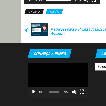
00:00
02:49
Categoria
Notícias
Inscriçoes para a oficina Organizaçã
Artísticas
CONHEÇA A FUNES
AR
Tocador
Arquiv
de
vídeo
00:00
03:50