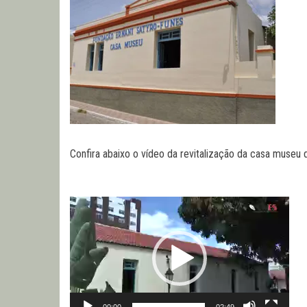
Confira abaixo o vídeo da revitalização da casa museu 
Tocador
de
vídeo