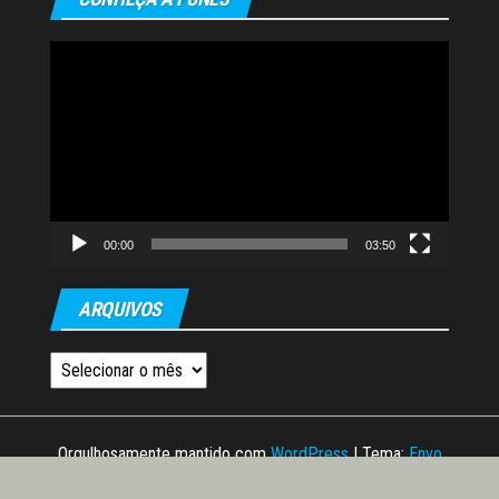
Tocador
de
vídeo
00:00
03:50
ARQUIVOS
Arquivos
Orgulhosamente mantido com
WordPress
|
Tema:
Envo
Magazine