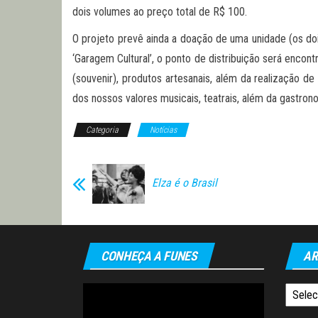
dois volumes ao preço total de R$ 100.
O projeto prevê ainda a doação de uma unidade (os doi
‘Garagem Cultural’, o ponto de distribuição será enco
(souvenir), produtos artesanais, além da realização 
dos nossos valores musicais, teatrais, além da gastrono
Categoria
Notícias
Elza é o Brasil
CONHEÇA A FUNES
AR
Tocador
Arquiv
de