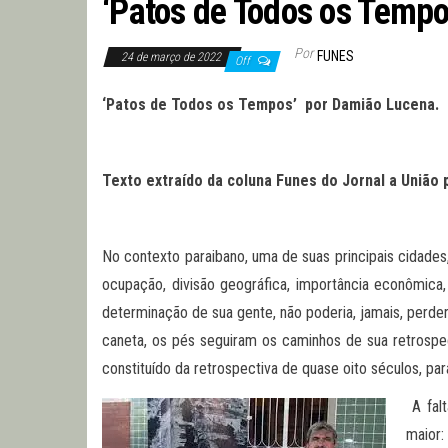
‘Patos de Todos os Tempo
Por
FUNES
24 de março de 2022
Off
‘Patos de Todos os Tempos’
por
Damião Lucena
.
Texto extraído da coluna Funes do Jornal a União 
No contexto paraibano, uma de suas principais cidades
ocupação, divisão geográfica, importância econômica,
determinação de sua gente, não poderia, jamais, perde
caneta, os pés seguiram os caminhos de sua retrosp
constituído da retrospectiva de quase oito séculos, para
A falt
maior: