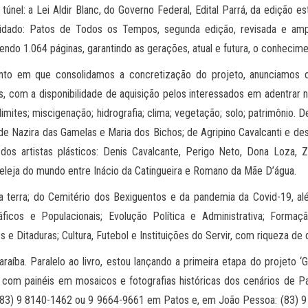
 túnel: a Lei Aldir Blanc, do Governo Federal, Edital Parrá, da edição 
lidado: Patos de Todos os Tempos, segunda edição, revisada e amp
endo 1.064 páginas, garantindo as gerações, atual e futura, o conhecim
nto em que consolidamos a concretização do projeto, anunciamos o
s, com a disponibilidade de aquisição pelos interessados em adentrar 
limites; miscigenação; hidrografia; clima; vegetação; solo; patrimônio.
 Nazira das Gamelas e Maria dos Bichos; de Agripino Cavalcanti e desí
 artistas plásticos: Denis Cavalcante, Perigo Neto, Dona Loza, Zez
r peleja do mundo entre Inácio da Catingueira e Romano da Mãe D’água.
da terra; do Cemitério dos Bexiguentos e da pandemia da Covid-19, al
ráficos e Populacionais; Evolução Política e Administrativa; Forma
e Ditaduras; Cultura, Futebol e Instituições do Servir, com riqueza d
aíba. Paralelo ao livro, estou lançando a primeira etapa do projeto 
o, com painéis em mosaicos e fotografias históricas dos cenários de 
 (83) 9 8140-1462 ou 9 9664-9661 em Patos e, em João Pessoa: (83) 