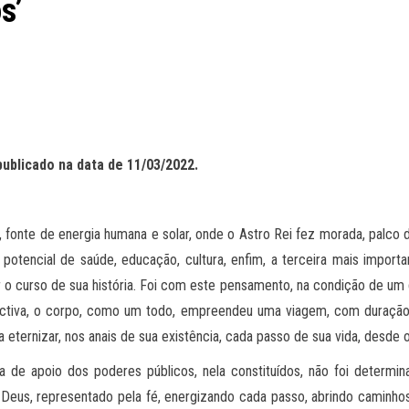
s’
publicado na data de
11
/
03
/202
2
.
, fonte de energia humana e solar, onde o Astro Rei fez morada, palco
 potencial de saúde, educação, cultura, enfim, a terceira mais import
r o curso de sua história. Foi com este pensamento, na condição de um 
ectiva, o corpo, como um todo, empreendeu uma viagem, com duração
 eternizar, nos anais de sua existência, cada passo de sua vida, desde o
a de apoio dos poderes públicos, nela constituídos, não foi determina
 Deus, representado pela fé, energizando cada passo, abrindo caminh