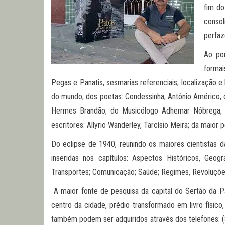
fim do
conso
perfaz
Ao po
formai
Pegas e Panatis, sesmarias referenciais; localização e 
do mundo, dos poetas: Condessinha, Antônio Américo, de
Hermes Brandão; do Musicólogo Adhemar Nóbrega; dos
escritores: Allyrio Wanderley, Tarcísio Meira; da maio
Do eclipse de 1940, reunindo os maiores cientistas 
inseridas nos capítulos: Aspectos Históricos, Geog
Transportes; Comunicação; Saúde; Regimes, Revoluções 
A maior fonte de pesquisa da capital do Sertão da Par
centro da cidade, prédio transformado em livro físic
também podem ser adquiridos através dos telefones: