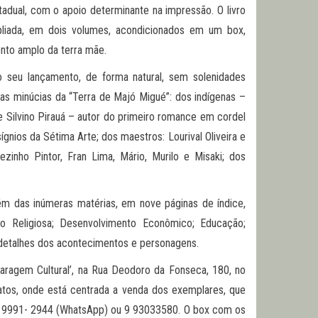
estadual, com o apoio determinante na impressão. O livro
liada, em dois volumes, acondicionados em um box,
ento amplo da terra mãe.
 seu lançamento, de forma natural, sem solenidades
nas minúcias da “Terra de Majó Migué”: dos indígenas –
 De Silvino Pirauá – autor do primeiro romance em cordel
gnios da Sétima Arte; dos maestros: Lourival Oliveira e
inho Pintor, Fran Lima, Mário, Murilo e Misaki; dos
ém das inúmeras matérias, em nove páginas de índice,
ção Religiosa; Desenvolvimento Econômico; Educação;
e detalhes dos acontecimentos e personagens.
‘Garagem Cultural’, na Rua Deodoro da Fonseca, 180, no
Patos, onde está centrada a venda dos exemplares, que
9 9991- 2944 (WhatsApp) ou 9 93033580. O box com os