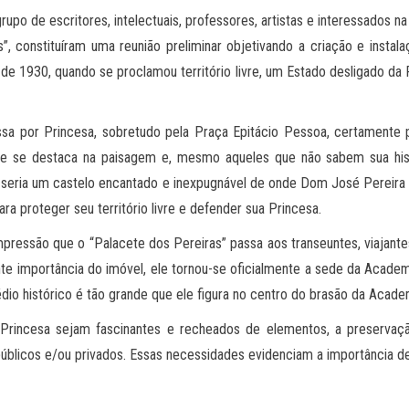
po de escritores, intelectuais, professores, artistas e interessados na
”, constituíram uma reunião preliminar objetivando a criação e inst
de 1930, quando se proclamou território livre, um Estado desligado da 
sa por Princesa, sobretudo pela Praça Epitácio Pessoa, certamente 
ue se destaca na paisagem e, mesmo aqueles que não sabem sua hist
seria um castelo encantado e inexpugnável de onde Dom José Pereira 
ara proteger seu território livre e defender sua Princesa.
pressão que o “Palacete dos Pereiras” passa aos transeuntes, viajant
te importância do imóvel, ele tornou-se oficialmente a sede da Academ
dio histórico é tão grande que ele figura no centro do brasão da Academ
incesa sejam fascinantes e recheados de elementos, a preservação
úblicos e/ou privados. Essas necessidades evidenciam a importância de 