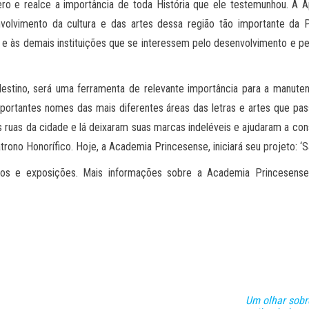
ero e realce a importância de toda História que ele testemunhou. A 
envolvimento da cultura e das artes dessa região tão importante da
 e às demais instituições que se interessem pelo desenvolvimento e pe
stino, será uma ferramenta de relevante importância para a manutençã
importantes nomes das mais diferentes áreas das letras e artes que pa
 ruas da cidade e lá deixaram suas marcas indeléveis e ajudaram a const
ono Honorífico. Hoje, a Academia Princesense, iniciará seu projeto: ‘S
s e exposições. Mais informações sobre a Academia Princesense d
Um olhar sobr