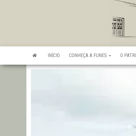
Skip
to
the
content
INÍCIO
CONHEÇA A FUNES
O PAT