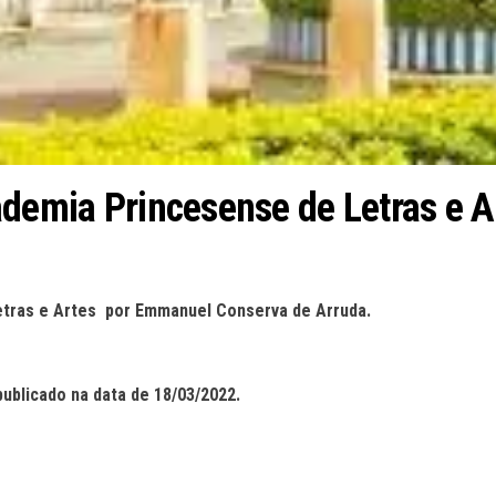
ademia Princesense de Letras e A
etras e Artes
por
Emmanuel Conserva de Arruda
.
publicado na data de
18
/
03
/202
2
.