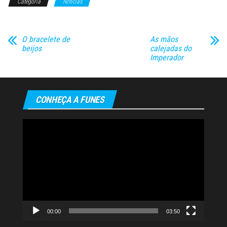
Categoria
Notícias
O bracelete de
As mãos
beijos
calejadas do
Imperador
CONHEÇA A FUNES
Tocador
de
vídeo
00:00
03:50