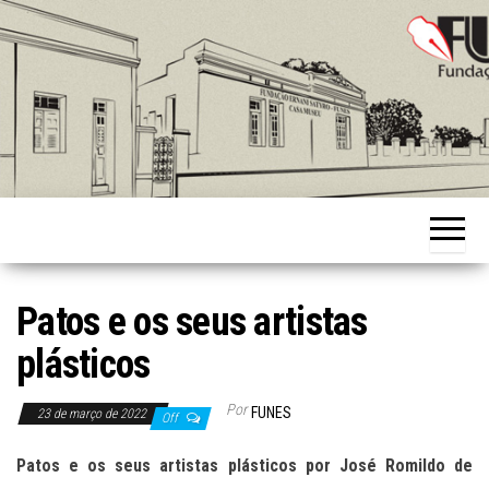
Skip
to
the
content
Fundação
Ernani
Sátyro
Patos e os seus artistas
plásticos
Por
FUNES
23 de março de 2022
Off
Patos e os seus artistas plásticos
por
José Romildo de