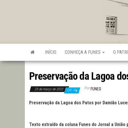
Skip
to
the
content
INÍCIO
CONHEÇA A FUNES
O PAT
Preservação da Lagoa do
Por
FUNES
23 de março de 2022
Off
Preservação da Lagoa dos Patos
por
Damião Luce
Texto extraído da coluna Funes do Jornal a União 