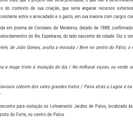
ro do contexto de sua criação, que seria angariar recursos extern
o constante entre o arrecadado e o gasto, em sua maioria com cargos c
izada em poema de Coriolano de Medeiros, datado de 1888, confirmado
nsbordamentos do Rio Espinharas, do lado nascente da cidade. Diz o so
m, de João Gomes, avulta a moradia / Bem no centro do Pátio, o n
a e muge triste à mutação do dia / No milharal viçoso, ou verde ou
lavoura cobrem dos vales grandes tratos / Paira atrás a Lagoa e na f
ncontra para visitação no Loteamento Jardins de Patos, localizado 
oito do Forte, no centro de Patos.