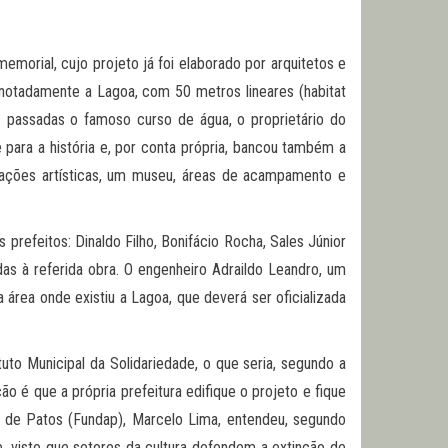
morial, cujo projeto já foi elaborado por arquitetos e
 notadamente a Lagoa, com 50 metros lineares (habitat
 passadas o famoso curso de água, o proprietário do
 para a história e, por conta própria, bancou também a
ações artísticas, um museu, áreas de acampamento e
prefeitos: Dinaldo Filho, Bonifácio Rocha, Sales Júnior
as à referida obra. O engenheiro Adraildo Leandro, um
 área onde existiu a Lagoa, que deverá ser oficializada
uto Municipal da Solidariedade, o que seria, segundo a
o é que a própria prefeitura edifique o projeto e fique
l de Patos (Fundap), Marcelo Lima, entendeu, segundo
te, visto que setores da cultura defendem a extinção de