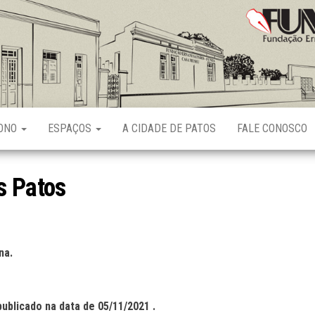
Fundação
Ernani
Sátyro
RONO
ESPAÇOS
A CIDADE DE PATOS
FALE CONOSCO
s Patos
na
.
publicado na data de
05
/
11
/2021 .