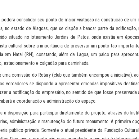
oderá consolidar seu ponto de maior visitação na construção de um me
a, no estado de Alagoas, que se dispõe a bancar parte da edificação,
sido situado no loteamento Jardins de Patos, onde existiu em épocas
sta cultural sobre a importância de preservar um ponto tão importante
a em Natal (RN), constando, além da Lagoa, um palco para apresent
to, estacionamento e calçadão para caminhada.
 de uma comissão do Rotary (club que também encampou a iniciativa), aos 
os vereadores se dispondo a apresentar emendas impositivas destinad
azer a notificação do empresário, no sentido de que fosse preservada a
caberá a coordenação e administração do espaço.
 disposição para participar diretamente do projeto, através do Instit
erias, administração e manutenção do futuro monumento. A primeira opçã
ria público-privada. Somente o atual presidente da Fundação Cultura
lton Dias, que o projeto não seria prioridade, o que não é determinan