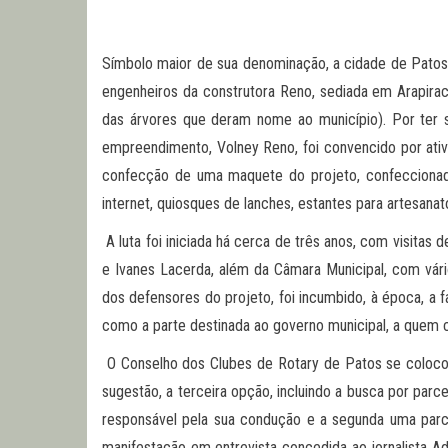
Símbolo maior de sua denominação, a cidade de Patos p
engenheiros da construtora Reno, sediada em Arapirac
das árvores que deram nome ao município). Por ter 
empreendimento, Volney Reno, foi convencido por ativi
confecção de uma maquete do projeto, confeccionad
internet, quiosques de lanches, estantes para artesana
A luta foi iniciada há cerca de três anos, com visitas
e Ivanes Lacerda, além da Câmara Municipal, com vári
dos defensores do projeto, foi incumbido, à época, a f
como a parte destinada ao governo municipal, a quem 
O Conselho dos Clubes de Rotary de Patos se colocou à
sugestão, a terceira opção, incluindo a busca por parc
responsável pela sua condução e a segunda uma parce
manifestação em entrevista concedida ao jornalista Adi