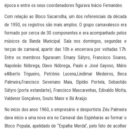
época e entre os seus coordenadores figurava Inácio Fernandes.
Com relação ao Bloco Sacarrolha, um dos referenciais da década
de 1950, os registros são mais amplos. O grupo carnavalesco era
formado por cerca de 30 componentes e era acompanhado pelos
músicos da Banda Municipal. Saía nos domingos, segundas e
terças de carnaval, apartir das 10h e encerrava por voltadas 17h.
Entre os membros figuravam: Ernany Sátyro, Francisco Soares,
Napoleão Nóbrega, Olavo Nóbrega, Paulo e José Gayoso, Mário
eAlberto Trigueiro, Petrônio Lucena,Lindimar Medeiros, Beca
Palmeira,Francisco Severiano Maia, Elpídio Portela, Sebastião
Sátyro (porta estandarte), Francisco Mascarenhas, Edivaldo Motta,
Valdenor Gonçalves, Souto Maior e Bá Araújo.
No início dos anos 1960, o empresário e desportista Zéu Palmeira
dava início a uma nova era no Carnaval das Espinharas ao formar o
Bloco Popular, apelidado de “Espalha Merda”, pelo fato de acolher