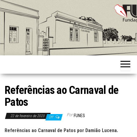
Skip
to
the
content
Fundação
Ernani
Sátyro
Referências ao Carnaval de
Patos
Por
FUNES
22 de fevereiro de 2023
Off
Referências ao Carnaval de Patos por Damião Lucena.