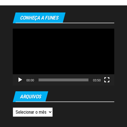
CONHEÇA A FUNES
Tocador
de
vídeo
00:00
03:50
ARQUIVOS
Arquivos